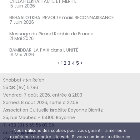
CHELAH LEKHA: FAUTE ET MÉRITE
15 Juin 2026
BEHAALOTKHA :REVOLTE mais RECONNAISSANCE
7 Juin 2026
Message du Grand Rabbin de France
21 Mai 2026
BAMIDBAR: LA PAIX dans L’UNITÉ
19 Mai 2026
<
1
2
3
4
5
>
Shabbat
Re'eh
ראה
25
(Av) 5786
אב
Vendredi 7 août 2026, entrée à 21:03
Samedi 8 août 2026, sortie à 22:08
Association Cultuelle Israélite Bayonne Biarritz
35, rue Maubec – 64100 Bayonne
T.
+33 (0) 5 59 55 03 95
Nous utilisons des cookies pour vous garantir la meilleure
contact@acibb.fr
expérience sur notre site web. Si vous continuez à utiliser ce