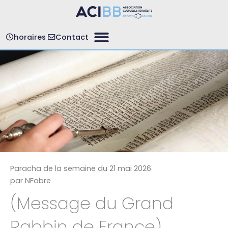
Aller
au
contenu
horaires
Contact
Paracha de la semaine du
21 mai 2026
par
NFabre
(Message du Grand
Rabbin de France)