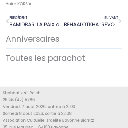
Haim KORSIA
Précédent
Su
PRÉCÉDENT
SUIVANT
BAMIDBAR: LA PAIX dans L’UNITÉ
BEHAALOTKHA :REVOLTE mais RECONNAISSANCE
Anniversaires
Toutes les parachot
Shabbat
Re'eh
ראה
25
(Av) 5786
אב
Vendredi 7 août 2026, entrée à 21:03
Samedi 8 août 2026, sortie à 22:08
Association Cultuelle Israélite Bayonne Biarritz
35, rue Maubec – 64100 Bayonne